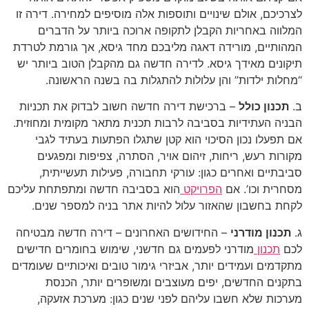
לצרכיכם, אולם שינויים ותוספות אלה מוסיפים למחירה. דירה זו
המלווה באחריות הקבלן לתקופה ארוכה ביותר על הדברים
המהותיים, מורידה דאגה מליבכם מחד גיסא, אך גורמת לטרדת
תיקונים מאידך גיסא. לדירה חדשה גם מהקבלן הטוב ביותר יש
“מחלות ילדות” והן עלולות להתגלות בה בשנה הראשונה.
ב.
תכנון כולל
– ברכישת דירה חדשה חשוב לבדוק את תכניות
הבניה העתידיות בסביבה לרבות תכנית מתאר מקומית ומחוזית.
אם תפעלו נכון הסיכוי הוא קטן שתגלו הפתעות בעתיד לגבי
מקורות רעש, ריחות, זיהום אויר, הסתרה, צפיפות ומפגעים
סביבתיים ואחרים כגון: עורקי תחבורה, פעילות תעשייתית,
מסחרית וכו’. אם
הפרויקט
הוא בסביבה חדשה ומתפתחת עליכם
לקחת בחשבון שהאזור עלול להיות אתר בניה למספר שנים.
ג.
תכנון מודרני
– החידושים האחרונים – דירה חדשה מבטיחה
לכם
תכנון
מודרני לפעמים גם חדשני, שימוש בחומרים חדישים
מתקדמים ועמידים יותר, אביזרי גימור טובים ואיכותיים שעומדים
בתקנים החדשים, יפים מעוצבים ומשופרים יותר, הכנסת
מערכות שלא חשבו עליהם לפני שנים כגון: מערכת אזעקה,