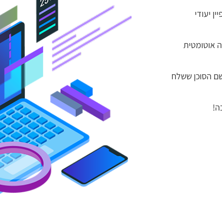
ן יעודי
 אוטומטית
שם הסוכן ששלח
ה!