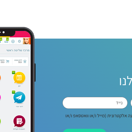
נו
 אלקטרונית (מייל ו/או וואטסאפ ו/או