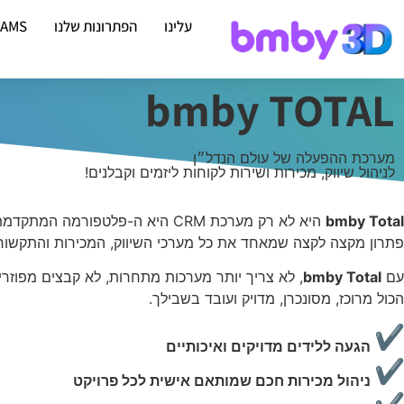
עלינו
הפתרונות שלנו
EAMS
bmby TOTAL
מערכת ההפעלה של עולם הנדל״ן
לניהול שיווק, מכירות ושירות לקוחות ליזמים וקבלנים!
bmby Total
היא לא רק מערכת CRM היא ה-פלטפורמה המתקדמת ביותר לעסקי נדל״ן בישראל ובעולם.
פתרון מקצה לקצה שמאחד את כל מערכי השיווק, המכירות והתקשורת
עם
bmby Total
, לא צריך יותר מערכות מתחרות, לא קבצים מפוזרי
הכול מרוכז, מסונכרן, מדויק ועובד בשבילך.
הגעה ללידים מדויקים ואיכותיים
ניהול מכירות חכם שמותאם אישית לכל פרויקט