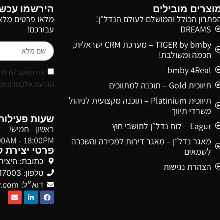
וצרים מובילים
הירשמו עכשי
פתרון הכולל והמושלם לעולם הנדל"ן!
מלאו פרטים מלאי
DREAMS
עבורכם!
TIGER by bmby – מערכת CRM ישראלית,
חכמה ומשולבת!
bmby 4Real
אני מאשר/ת לחב
הודעה אלקטרונית (מ
תיווכית Gold – תוכנה למתווכים
תיווכית Platinium – תוכנה מקצועית לניהול
משרדי תיווך
שעות פעילות
Lagur – לוח נדל״ן לתושבי חוץ
ראשון - חמישי
00AM - 18:00PM
מאגר נדל״ן – מאגר דירות למכירה והשכרה
פרטי יצירת 
לשמאים
כתובת: היצירה 13, יוקנעם ע
הצהרת נגישות
טלפון: 03-5617003
דוא״ל: info@bmby.com