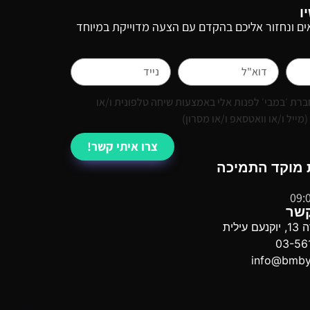
ו
ם ונחזור אליכם בהקדם עם הצעה מדוייקת במיוחד
רת ׳במבי׳ לפנות אלי באמצעות שיחה טלפונית ו/או
ייל ו/או וואטסאפ ו/או מסרון)
צרו איתי קשר!
 מוקד התמיכה
09:
קשר
ילית