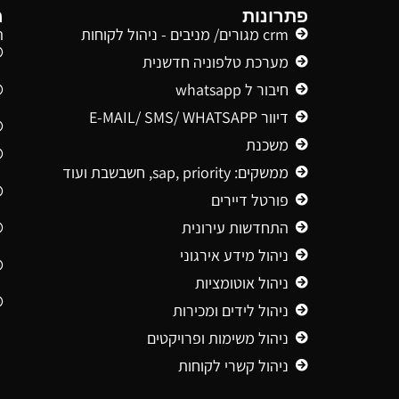
פתרונות
מ
crm מגורים/ מניבים - ניהול לקוחות
ה
מערכת טלפוניה חדשנית
חיבור ל whatsapp
דיוור E-MAIL/ SMS/ WHATSAPP
משכנת
ממשקים: sap, priority, חשבשבת ועוד
פורטל דיירים
התחדשות עירונית
ניהול מידע אירגוני
ניהול אוטומציות
ניהול לידים ומכירות
ניהול משימות ופרויקטים
ניהול קשרי לקוחות