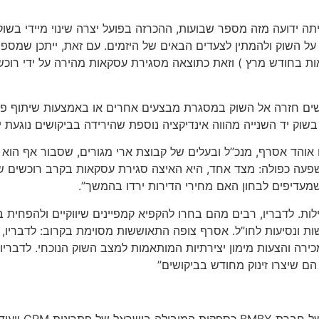
יתה ידועה מזה מספר שבועות, ההכרזה בפועל יצרה שינוי מיידי בשו
על השוק ולהמתין לצעדים הבאים של היזמים. עם זאת, ייתכן שמספ
ות בחודש מרץ ) וזאת כתוצאה מסגירת עסקאות מהירה על ידי רוכ
כשים חזרה אל השוק במסגרת מבצעים אחרים או באמצעות שיתוף פעו
 בשוק יד השנייה מהווה אינדיקציה נוספת שהירידה בביקושים נוגעת 
יסט שציינה את נתוני BMBY, צוטט גם אוהד אסרף, מנכ”ל ובעלים של קבוצת ארי מגורים
פעה כפולה: מצד אחד, היא האיצה סגירת עסקאות בקרב רוכשים שכ
מעדיפים לבחון האם מחירי הדירות ירדו בהמשך”.
ות. לדבריו, רבים מהם בחרו להקפיא קמפיינים שיווקיים ולהפחית
 ונסיעות לחו”ל. אסרף צופה התאוששות מסוימת בקרוב: לדבריו, “
ירה והצעות מימון יצירתיות המותאמות למצב השוק הנוכחי. לדבריו
הם שיצרו זינוק מחודש בביקושים”