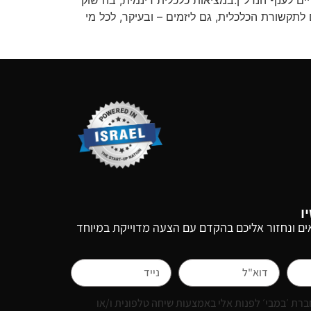
ספת את מעמדה של חברת BMBY כספקית המובילה בישראל של פתרונות CRM ייעודיים לענף הנדל”ן.במציאות כלכלית דינמית, בה שוק
מן אמת. חברת BMBY גאה להוות מקור מידע מהימן גם לתקשורת הכלכלית, גם ליזמים – ובעיקר, לכל מי
ו
ם ונחזור אליכם בהקדם עם הצעה מדוייקת במיוחד
רת ׳במבי׳ לפנות אלי באמצעות שיחה טלפונית ו/או