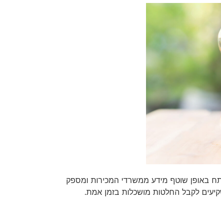
קית מובילה של מערכות CRM מתקדמות לענף הנדל”ן, המפעילה מנגנון בינה מלאכותית (AI) המנתח באופן שוטף מידע ממשרדי המכירות ומספק
שקיעים לקבל החלטות מושכלות בזמן אמת.