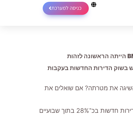
כניסה למערכת
 הביקוש בשוק הדירות החדשות בעקבות
מימון בענף הנדל”ן השיגה את מטרתה? אם שואלים את
הנתונים שהציגה החברה הובילו לכתבה מרכזית בכלכליסט, הממחישה כיצד ירדו הביקושים לדירות חדשות בכ־28% בתוך שבועיים