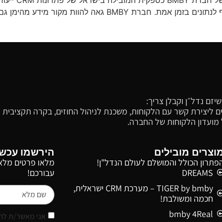
חיזקה פעם נו
הנדל”ן מגיב במהירות לשינויים רגולטוריים, אין תחליף לנתונים בז
זם נדל״ן וקבלן צריך:
רכים ליצירת קשר עם הלקוחות, משכנת לניהול החוזים, בקרה תקציבית
ל מועדון הלקוחות של החברה.
וצרים מובילים
הירשמו עכשי
פתרון הכולל והמושלם לעולם הנדל"ן!
מלאו פרטים מלאי
DREAMS
עבורכם!
TIGER by bmby – מערכת CRM ישראלית,
חכמה ומשולבת!
bmby 4Real
אני מאשר/ת לחב