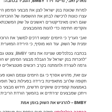
מארק זאבי, מייסד ויו”ר BMBY, הסביר בכתבה:
למרות שכוונת בנק ישראל לצנן את מבצעי המימון הי
עצרו כוונות לרכישה לבחון את ההשפעה של ההכרזה 
שגם ראינו מאינדיקטורים ראשונים על שוק המשכנתא
והקדימו חתימה כדי להנות מהמבצעים.
זאבי העריך כי היזמים ימצאו דרכים למשוך את הרו
זמנית של השוק. עוד הוא מוסיף, כי הירידה המזערית
בכתבה בכלכל
“להכרזת בנק ישראל על הגבלת מבצעי המימון יש הש
גרמה לעצירה ולהמתנה בקרב רוכשים פוטנציאליים ש
עם זאת, מדגיש אסרף כי גם היזמים עצמם האטו פעיל
תקופה שלרוב מתאפיינת בירידה בפעילות בשל חופשות
באמצעות קמפיינים שיווקיים חדשים, חידוש מבצעי מכ
וייתכן שמבצעים יצירתיים או בהמשך הורדת הריבית 
BMBY – להרגיש את השוק בזמן אמת