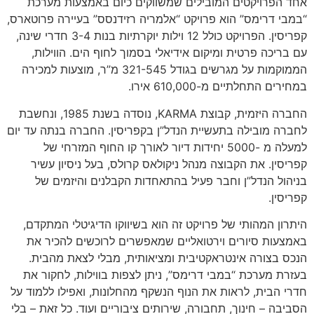
אחד הפרויקטים המובילים שמשווקים כיום באמצעות מערכת
“במבי דרימס” הוא פרויקט “אלמריה רזידנסס” בעיירה פרוטארס,
קפריסין. הפרויקט כולל 12 וילות יוקרתיות בנות 3-4 חדרי שינה,
עם בריכה פרטית ומיקום אידיאלי בסמוך לחוף הים. הווילות,
הממוקמות על מגרשים בגודל 321-545 מ”ר, מוצעות למכירה
במחירים התחלתיים מ-610,000 אירו.
החברה היזמית, קבוצת KARMA, נוסדה בשנת 1985, ונחשבת
לחברה מובילה בתעשיית הנדל”ן בקפריסין. החברה בנתה עד יום
למעלה מ -5000 יחידות דיור לאורך קו החוף המזרחי של
קפריסין. את הקבוצה מנהל ניקולאס קרולס, בעל ניסיון עשיר
בניהול הנדל”ן וחבר פעיל בהתאחדות הקבלנים והיזמים של
קפריסין.
היתרון המהותי של פרויקט זה הוא בשיווקו הדיגיטלי המתקדם,
באמצעות סיורים וירטואליים שמאפשרים לרוכשים להכיר את
הנכס בצורה אינטראקטיבית ומציאותית, מבלי לצאת מהבית.
בעזרת מערכת “במבי דרימס”, ניתן לצפות בווילות, לחקור את
חדרי הבית, לראות את הנוף הנשקף מהחלונות, ואפילו ללמוד על
הסביבה – חינוך, תחבורה, שירותים ציבוריים ועוד. כל זאת – בלי