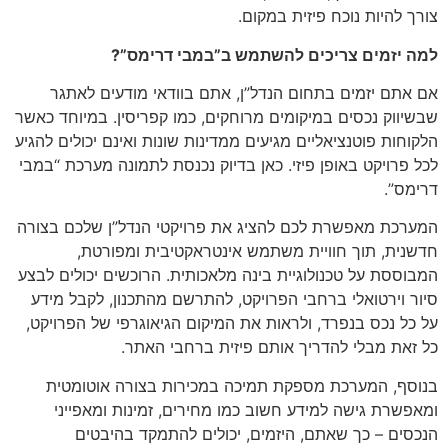
צורך להיות נוכח פיזית במקום.
למה יזמים צריכים להשתמש ב”במבי דרימס”?
אם אתם יזמים בתחום הנדל”ן, אתם בוודאי מודעים לאתגר
שבשיווק נכסים במיקומים מרוחקים, כמו קפריסין. במיוחד כאשר
הלקוחות פוטנציאליים מגיעים ממדינות שונות ואינם יכולים להגיע
לכל פרויקט באופן פיזי. כאן בדיוק נכנסת לתמונה מערכת “במבי
דרימס”.
המערכת מאפשרת לכם להציג את פרויקטי הנדל”ן שלכם בצורה
חדשנית, תוך חוויית משתמש אינטראקטיבית ומפורטת,
המבוססת על טכנולוגיית בינה מלאכותית. הרוכשים יכולים לבצע
סיור וירטואלי ברחבי הפרויקט, להתרשם מהתכנון, לקבל מידע
על כל נכס בנפרד, ולראות את המיקום הגיאוגרפי של הפרויקט,
כל זאת מבלי להדריך אותם פיזית ברחבי האתר.
בנוסף, המערכת מספקת תמיכה במכירות בצורה אוטומטית
ומאפשרת גישה למידע חשוב כמו מחירים, זמינות ומאפייני
הנכסים – כך שאתם, היזמים, יכולים להתמקד בהיבטים