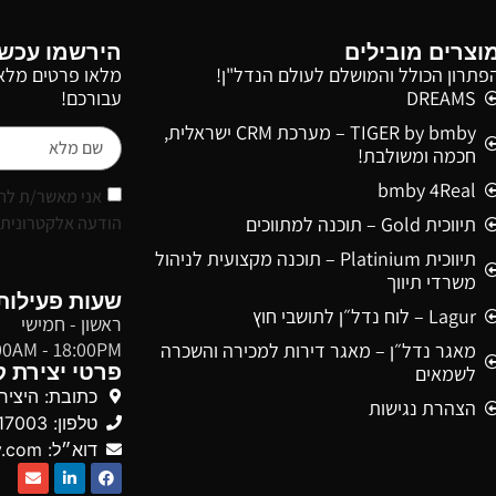
וצרים מובילים
הירשמו עכשי
פתרון הכולל והמושלם לעולם הנדל"ן!
מלאו פרטים מלאי
DREAMS
עבורכם!
TIGER by bmby – מערכת CRM ישראלית,
חכמה ומשולבת!
bmby 4Real
אני מאשר/ת לחב
הודעה אלקטרונית (מ
תיווכית Gold – תוכנה למתווכים
תיווכית Platinium – תוכנה מקצועית לניהול
משרדי תיווך
שעות פעילות
Lagur – לוח נדל״ן לתושבי חוץ
ראשון - חמישי
00AM - 18:00PM
מאגר נדל״ן – מאגר דירות למכירה והשכרה
פרטי יצירת 
לשמאים
כתובת: היצירה 13, יוקנעם ע
הצהרת נגישות
טלפון: 03-5617003
דוא״ל: info@bmby.com