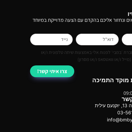
ו
ם ונחזור אליכם בהקדם עם הצעה מדוייקת במיוחד
רת ׳במבי׳ לפנות אלי באמצעות שיחה טלפונית ו/או
ייל ו/או וואטסאפ ו/או מסרון)
צרו איתי קשר!
 מוקד התמיכה
09:
קשר
ילית