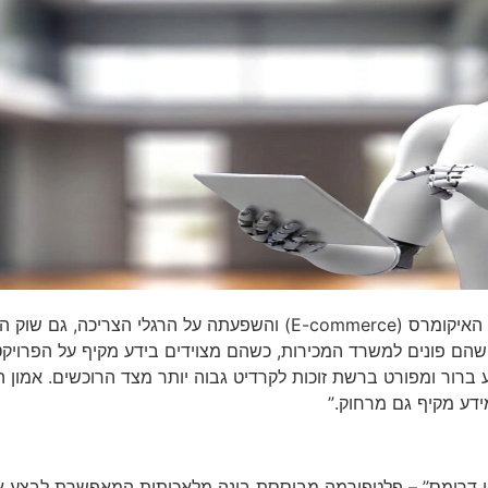
לדברי זאבי: “בשנים האחרונות, עם התעצמות מגמת האיקומרס (E-commerce) 
 שהם פונים למשרד המכירות, כשהם מצוידים בידע מקיף על הפרויקט
רור ומפורט ברשת זוכות לקרדיט גבוה יותר מצד הרוכשים. אמון הפ
ידע מקיף גם מרחוק.”
 דרימס” – פלטפורמה מבוססת בינה מלאכותית המאפשרת לבצע את 