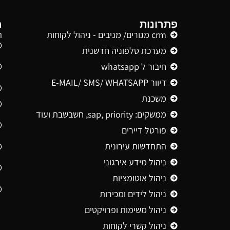
פתרונות
מ
crm מגורים/ מניבים - ניהול לקוחות
ה
מערכת טלפוניה חדשנית
חיבור ל whatsapp
דיוור E-MAIL/ SMS/ WHATSAPP
משכנת
ממשקים: sap, priority, חשבשבת ועוד
פורטל דיירים
התחדשות עירונית
ניהול מידע אירגוני
ניהול אוטומציות
ניהול לידים ומכירות
ניהול משימות ופרויקטים
ניהול קשרי לקוחות