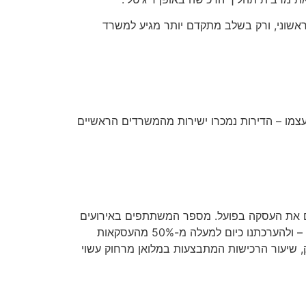
אשוני, ורק בשלב מתקדם יותר מגיע למשרד
עצמו – הדירות נמכרו ישירות מהמשרדים הראשיים
 שבמקרה של ביטול מוחזר אליו. עם זאת, מעל 85% מהלקוחות משלימים את העסקה בפועל. מספר המשתתפים באירועים
אלה גבוה פי שלושה ממספר המבקרים במשרדי המכירות הפיזיים. מגמה זו בולטת במיוחד ברכישות של ישראלים בחו”ל – ולהערכתנו כיום למעלה מ-50% מהעסקאות
, שיעור הרכישות המתבצעות במלואן מרחוק עשוי