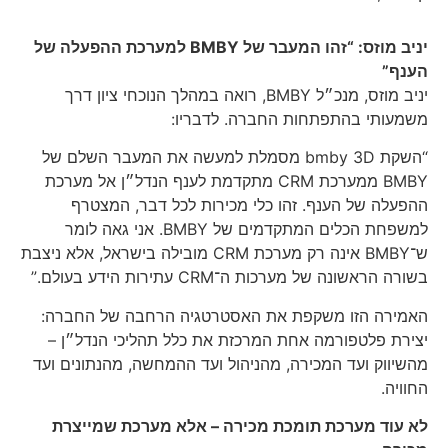
יניב מוזס: “זהו המעבר של BMBY למערכת ההפעלה של
הענף”
יניב מוזס, מנכ״ל BMBY, רואה במהלך הנוכחי ציון דרך
משמעותי בהתפתחות החברה. לדבריו:
“השקת bmby 3D מסמלת למעשה את המעבר השלם של
BMBY ממערכת CRM מתקדמת לענף הנדל״ן אל מערכת
ההפעלה של הענף. זהו כלי מכירות לכל דבר, המצטרף
למשפחת הכלים המתקדמים של BMBY. אני גאה לומר
ש־BMBY אינה רק מערכת CRM מובילה בישראל, אלא ניצבת
בשורה הראשונה של מערכות ה־CRM עתירות הידע בעולם.”
האמירה הזו משקפת את האסטרטגיה הרחבה של החברה:
יצירת פלטפורמה אחת המרכזת את כלל תהליכי הנדל״ן –
מהשיווק ועד המכירה, מהניהול ועד ההמחשה, מהנתונים ועד
החוויה.
לא עוד מערכת תומכת מכירה – אלא מערכת שמייצרת