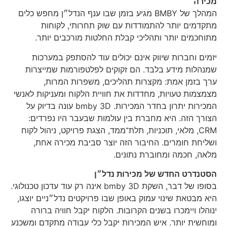
מכירה
המהלך של BMBY מגיע בזמן שבו ענף הנדל״ן מחפש כלים
מתקדמים יותר להתמודדות עם שוק תחרותי, לקוחות
מתוחכמים יותר ותהליכי קבלת החלטות מורכבים יותר.
יזמים וחברות שיווק אינם יכולים עוד להסתפק במערכות
שמנהלות מידע בלבד. הם זקוקים לפלטפורמות שמייצרות
ערך בזמן אמת: מקצרות תהליכים, משפרות המרות,
מצמצמות טעויות, מחדדות את חוויית הלקוח ומעניקות לאנשי
המכירות יתרון בחדר המכירות. bmby 3D עונה בדיוק על
הצורך הזה. היא מחברת בין עולמות שבעבר היו נפרדים:
CRM, מלאי, תוכניות, תלת־ממד, הצגת פרויקט, ניהול לקוח
ושליחת חומרים. החיבור הזה יוצר סביבת מכירה אחת,
מלאה, חכמה ומחוברת נתונים.
הסטנדרט החדש של מכירות נדל״ן
בסופו של דבר, השקת bmby 3D אינה רק עוד עדכון טכנולוגי.
היא מבטאת שינוי עמוק באופן שבו פרויקטים נדל״ניים יוצגו,
ינוהלו ויימכרו בשנים הקרובות. הלקוח יקבל חוויה ברורה
ומוחשית יותר. איש המכירות יקבל כלי עבודה מתקדם ומשכנע