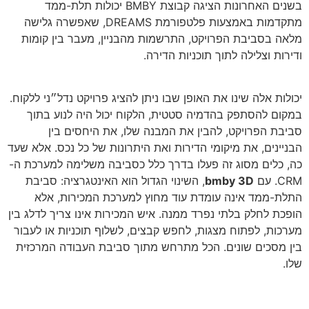
בשנים האחרונות הציגה קבוצת BMBY יכולות תלת-ממד
מתקדמות באמצעות פלטפורמת DREAMS, שאפשרה גלישה
מלאה בסביבת הפרויקט, התרשמות מהבניין, מעבר בין קומות
ודירות וצלילה לתוך תוכניות הדירה.
יכולות אלה שינו את האופן שבו ניתן להציג פרויקט נדל״ני ללקוח.
במקום להסתפק בהדמיה סטטית, הלקוח יכול היה לנוע בתוך
סביבת הפרויקט, להבין את המבנה שלו, את היחסים בין
הבניינים, את מיקומי הדירות ואת היתרונות של כל נכס. אלא שעד
כה, כלים מסוג זה פעלו בדרך כלל כסביבה משלימה למערכת ה-
CRM. עם
bmby 3D
, השינוי הגדול הוא האינטגרציה: סביבת
התלת-ממד אינה עומדת עוד מחוץ למערכת המכירות, אלא
הופכת לחלק בלתי נפרד ממנה. איש המכירות אינו צריך לדלג בין
מערכות, לפתוח מצגות, לחפש קבצים, לשלוף תוכניות או לעבור
בין מסכים שונים. הכל מתרחש מתוך סביבת העבודה המרכזית
שלו.