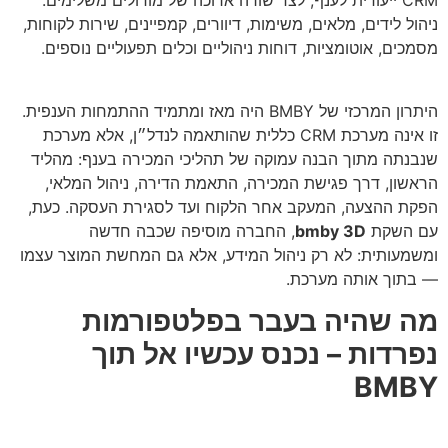
CRM ייעודית לענף, לצד שורה ארוכה של מודולים משלימים:
ניהול לידים, מלאים, משימות, דיוורים, קמפיינים, שירות לקוחות,
מסמכים, אוטומציות, דוחות ניהוליים וכלים תפעוליים נוספים.
היתרון המרכזי של BMBY היה מאז ומתמיד ההתמחות הענפית.
זו אינה מערכת CRM כללית שהותאמה לנדל״ן, אלא מערכת
שנבנתה מתוך הבנה עמוקה של תהליכי המכירה בענף: מהליד
הראשון, דרך פגישת המכירה, התאמת הדירה, ניהול המלאי,
הפקת ההצעה, המעקב אחר הלקוח ועד לסגירת העסקה. כעת,
עם השקת
bmby 3D
, החברה מוסיפה שכבה חדשה
ומשמעותית: לא רק ניהול המידע, אלא גם המחשת המוצר עצמו
— בתוך אותה מערכת.
מה שהיה בעבר בפלטפורמות
נפרדות – נכנס עכשיו אל תוך
BMBY