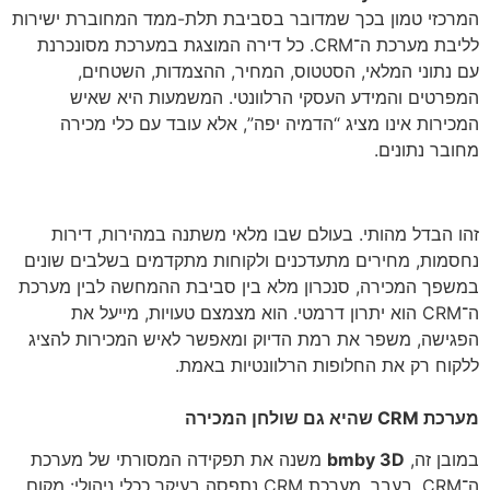
המרכזי טמון בכך שמדובר בסביבת תלת-ממד המחוברת ישירות
לליבת מערכת ה־CRM. כל דירה המוצגת במערכת מסונכרנת
עם נתוני המלאי, הסטטוס, המחיר, ההצמדות, השטחים,
המפרטים והמידע העסקי הרלוונטי. המשמעות היא שאיש
המכירות אינו מציג “הדמיה יפה”, אלא עובד עם כלי מכירה
מחובר נתונים.
זהו הבדל מהותי. בעולם שבו מלאי משתנה במהירות, דירות
נחסמות, מחירים מתעדכנים ולקוחות מתקדמים בשלבים שונים
במשפך המכירה, סנכרון מלא בין סביבת ההמחשה לבין מערכת
ה־CRM הוא יתרון דרמטי. הוא מצמצם טעויות, מייעל את
הפגישה, משפר את רמת הדיוק ומאפשר לאיש המכירות להציג
ללקוח רק את החלופות הרלוונטיות באמת.
מערכת CRM שהיא גם שולחן המכירה
במובן זה,
bmby 3D
משנה את תפקידה המסורתי של מערכת
ה־CRM. בעבר, מערכת CRM נתפסה בעיקר ככלי ניהולי: מקום