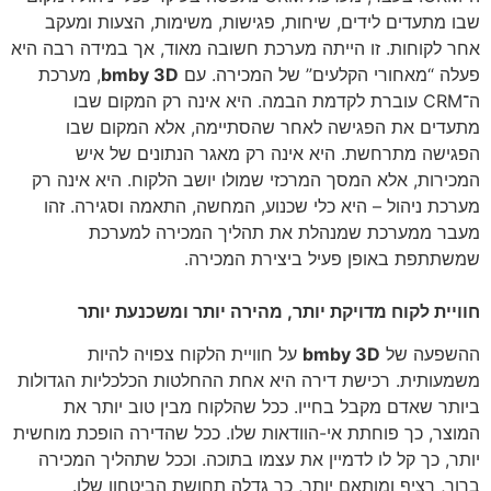
שבו מתעדים לידים, שיחות, פגישות, משימות, הצעות ומעקב
אחר לקוחות. זו הייתה מערכת חשובה מאוד, אך במידה רבה היא
פעלה “מאחורי הקלעים” של המכירה. עם
bmby 3D
, מערכת
ה־CRM עוברת לקדמת הבמה. היא אינה רק המקום שבו
מתעדים את הפגישה לאחר שהסתיימה, אלא המקום שבו
הפגישה מתרחשת. היא אינה רק מאגר הנתונים של איש
המכירות, אלא המסך המרכזי שמולו יושב הלקוח. היא אינה רק
מערכת ניהול – היא כלי שכנוע, המחשה, התאמה וסגירה. זהו
מעבר ממערכת שמנהלת את תהליך המכירה למערכת
שמשתתפת באופן פעיל ביצירת המכירה.
חוויית לקוח מדויקת יותר, מהירה יותר ומשכנעת יותר
ההשפעה של
bmby 3D
על חוויית הלקוח צפויה להיות
משמעותית. רכישת דירה היא אחת ההחלטות הכלכליות הגדולות
ביותר שאדם מקבל בחייו. ככל שהלקוח מבין טוב יותר את
המוצר, כך פוחתת אי-הוודאות שלו. ככל שהדירה הופכת מוחשית
יותר, כך קל לו לדמיין את עצמו בתוכה. וככל שתהליך המכירה
ברור, רציף ומותאם יותר, כך גדלה תחושת הביטחון שלו.