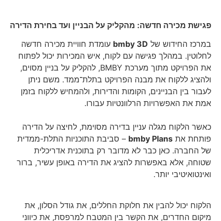
פגישת מכירה חדשה: מהקליק על הבניין ועד בחירת הדירה
במרכז החידוש של
bmby 3D
עומדת חוויית מכירה חדשה
לחלוטין. במהלך פגישה עם לקוח, איש המכירות יכול לפתוח
את הפרויקט מתוך מערכת BMBY, להקליק על בניין מסוים,
ולהציג ללקוח את מבנה הפרויקט בתלת־ממד. משם ניתן
לעבור בין הבניינים, הקומות והדירות, ולהמחיש ללקוח בזמן
אמת את האפשרויות הרלוונטיות עבורו.
כאשר הלקוח מגלה עניין בדירה מסוימת, לחיצה על הדירה
פותחת את
bmby Plans
– סביבת התוכניות התלת-ממדית
של החברה. כאן כבר לא מדובר רק בתוכנית אדריכלית
שטוחה, אלא באפשרות להציג את הדירה באופן עשיר, ברור
ואינטואיטיבי יותר.
הלקוח יכול להבין את חלוקת החללים, את גודל הסלון, את
מיקום החדרים, את הקשר בין המטבח למרפסת, את כיווני